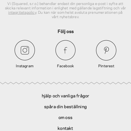
Vi (Squared, s.r.o.) behandlar endast din personliga e‑post i syfte att
skicka relevant information i enlighet med gällande lagstiftning och vår
integritetspolicy
. Du kan när som helst avsluta prenumerationen på
vårt nyhetsbrev.
Följ oss
Instagram
Facebook
Pinterest
hjälp och vanliga frågor
spåra din beställning
om oss
kontakt