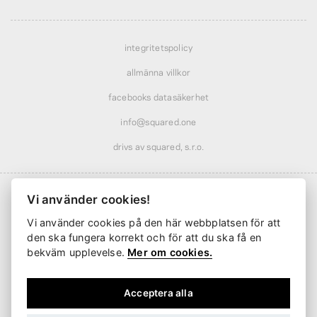
integritetspolicy
allmänna villkor
facebooks datasäkerhet
info@squared.one
drivs av squared, s.r.o.
Vi använder cookies!
Vi använder cookies på den här webbplatsen för att
Frakt från
61 kr
· rabatterad över
569 kr
den ska fungera korrekt och för att du ska få en
Leverans från
2 arbetsdagar
bekväm upplevelse.
Mer om cookies.
Acceptera alla