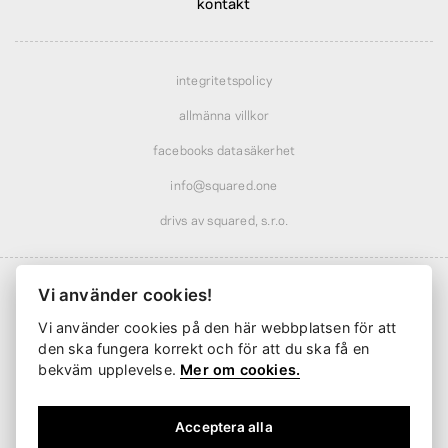
kontakt
integritetspolicy
allmänna villkor
facebooks datasäkerhet
info@squared.one
drivs av squared, s.r.o.
Vi använder cookies!
Vi använder cookies på den här webbplatsen för att
Frakt från
61 kr
· rabatterad över
569 kr
den ska fungera korrekt och för att du ska få en
Leverans från
2 arbetsdagar
bekväm upplevelse.
Mer om cookies.
Acceptera alla