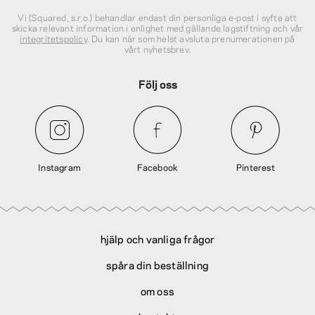
Vi (Squared, s.r.o.) behandlar endast din personliga e‑post i syfte att
skicka relevant information i enlighet med gällande lagstiftning och vår
integritetspolicy
. Du kan när som helst avsluta prenumerationen på
vårt nyhetsbrev.
Följ oss
Instagram
Facebook
Pinterest
hjälp och vanliga frågor
spåra din beställning
om oss