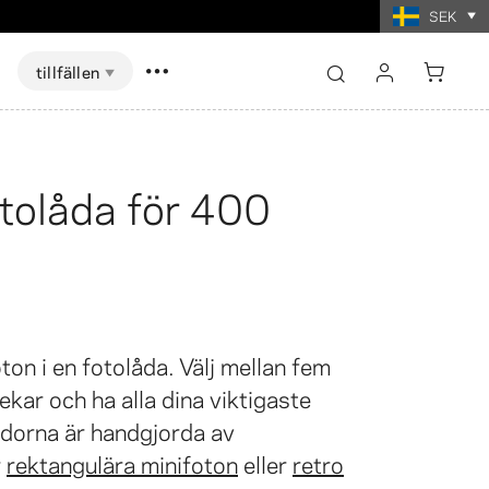
SEK
tillfällen
logga in
registrera
otolåda för 400
Visa alla
Visa alla
skort Spel
ter i
t
Fotoutskrifter i
mat
collageformat
ton i en fotolåda. Välj mellan fem
ekar och ha alla dina viktigaste
dorna är handgjorda av
r
rektangulära minifoton
eller
retro