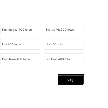
Krämfärgad 400 foton
Svart & Vit 200 foton
Lila 200 foton
Lila 400 foton
Brun-Rosa 400 foton
Lila-Grön 400 foton
välj