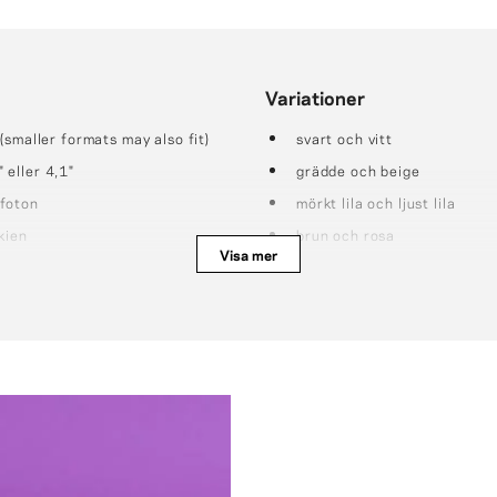
Variationer
(smaller formats may also fit)
svart och vitt
" eller 4,1"
grädde och beige
 foton
mörkt lila och ljust lila
kien
brun och rosa
Visa mer
lila och grön