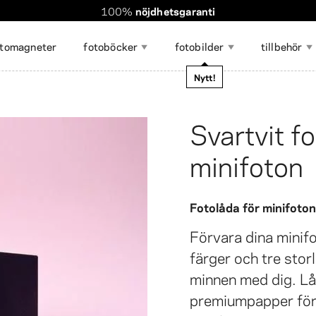
Världsomspännande frakt. Rabatterad frakt över 560 kr
Beställningen tar
100%
nöjdhetsgaranti
bara några minuter
!
otomagneter
fotoböcker
fotobilder
tillbehör
magasin
Nytt!
Svartvit f
Visa alla
minifoton
otoklistermärken
otocollage
illbehör för att visa upp
Fotoremsor
Stor fotoutskrift 50×70
Gör-det-själv-kalender
Foto Minne
Fotoutskrif
Presentkor
otogåvor 🎁
Resefoton ✈️
oton
cm
collagefor
Fotolåda för minifoton
Förvara dina minifo
färger och tre storl
minnen med dig. Lå
premiumpapper fö