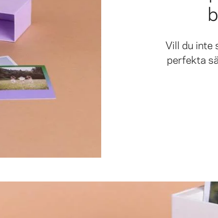
b
Vill du int
perfekta sä