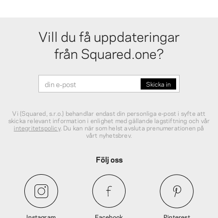
Vill du få uppdateringar
från Squared.one?
Vi (Squared, s.r.o.) behandlar endast din personliga e‑post i syfte att
skicka relevant information i enlighet med gällande lagstiftning och vår
integritetspolicy
. Du kan när som helst avsluta prenumerationen på
vårt nyhetsbrev.
Följ oss
Instagram
Facebook
Pinterest