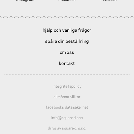
hjälp och vanliga frågor
spåra din beställning
om oss
kontakt
integritetspolicy
allmänna villkor
facebooks datasäkerhet
info@squared.one
drivs av squared, s.r.o.