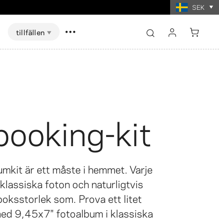
SEK
tillfällen
logga in
registrera
Visa alla
Visa alla
booking-kit
skort Spel
ter i
t
Fotoutskrifter i
mat
collageformat
umkit är ett måste i hemmet. Varje
klassiska foton och naturligtvis
oksstorlek som. Prova ett litet
ed 9,45x7" fotoalbum i klassiska