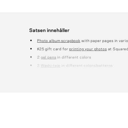
Satsen innehåller
Photo album scrapbook
with paper pages in vario
$25 gift card for
printing your photos
at Squared
2
gel pens
in different colors
2
Washi-tejp
in different colors/patterns
4 sheets of
Hörn för montering av foton
for atta