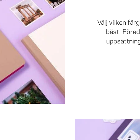
Välj vilken fä
bäst. Föredr
uppsättning 