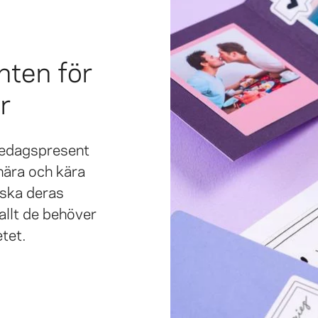
nten för
r
sedagspresent
 nära och kära
rska deras
 allt de behöver
etet.