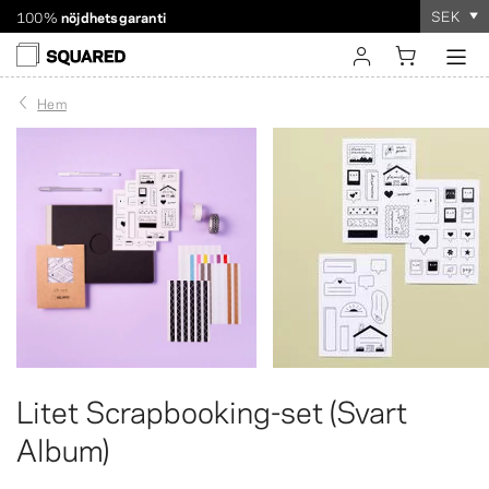
SEK
Världsomspännande frakt. Rabatterad frakt över 560 kr
Beställningen tar
bara några minuter
!
logga in
Hem
registrera
Litet Scrapbooking-set (Svart
Album)