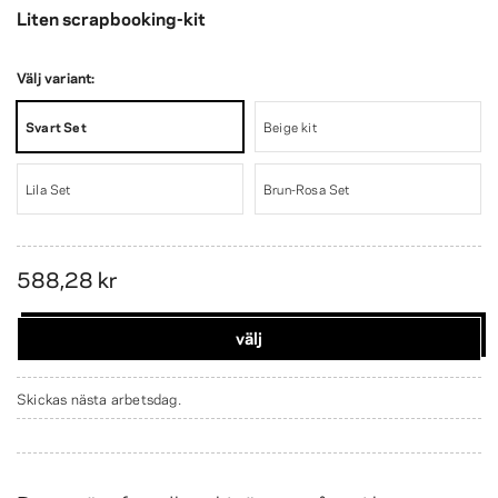
Liten scrapbooking-kit
Välj variant:
Svart Set
Beige kit
Lila Set
Brun-Rosa Set
588,28 kr
välj
Skickas nästa arbetsdag.