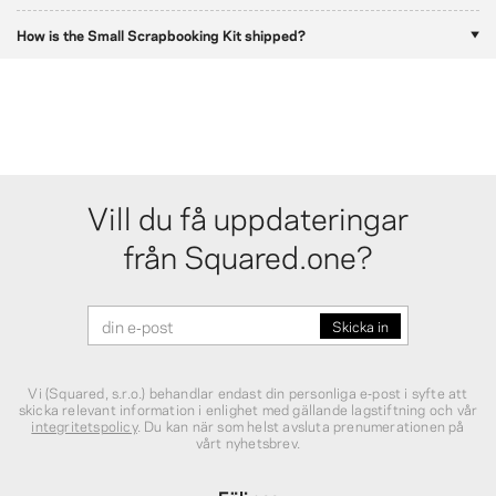
How is the Small Scrapbooking Kit shipped?
Vill du få uppdateringar
från Squared.one?
Vi (Squared, s.r.o.) behandlar endast din personliga e‑post i syfte att
skicka relevant information i enlighet med gällande lagstiftning och vår
integritetspolicy
. Du kan när som helst avsluta prenumerationen på
vårt nyhetsbrev.