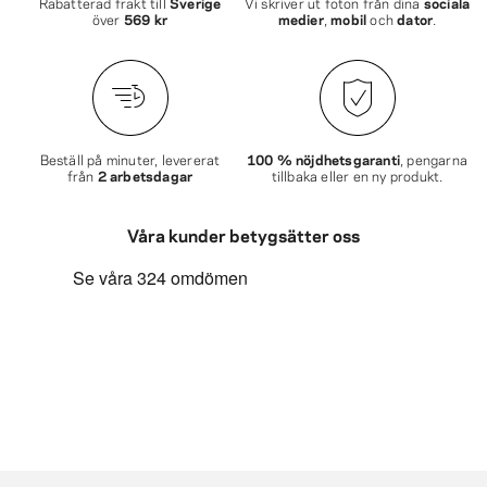
Rabatterad frakt till
Sverige
Vi skriver ut foton från dina
sociala
över
569 kr
medier
,
mobil
och
dator
.
Beställ på minuter, levererat
100 % nöjdhetsgaranti
, pengarna
från
2 arbetsdagar
tillbaka eller en ny produkt.
Våra kunder betygsätter oss