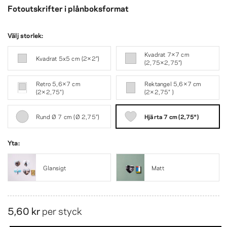
Fotoutskrifter i plånboksformat
Välj storlek:
Kvadrat 7×7 cm
Kvadrat 5x5 cm (2×2″)
(2,75×2,75″)
Retro 5,6×7 cm
Rektangel 5,6×7 cm
(2×2,75″)
(2×2,75″ )
Rund Ø 7 cm (Ø 2,75″)
Hjärta 7 cm (2,75″)
Yta:
Glansigt
Matt
5,60 kr
per styck