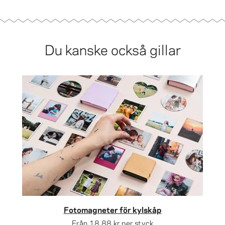
Du kanske också gillar
Fotomagneter för kylskåp
Från
18,88 kr
per styck