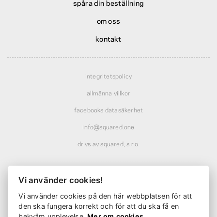
spåra din beställning
om oss
kontakt
integritetspolicy
allmänna villkor
facebooks datasäkerhet
info@squared.one
drivs av squared, s.r.o.
Vi använder cookies!
Vi använder cookies på den här webbplatsen för att
Frakt från
61 kr
· rabatterad över
569 kr
den ska fungera korrekt och för att du ska få en
Leverans från
2 arbetsdagar
bekväm upplevelse.
Mer om cookies.