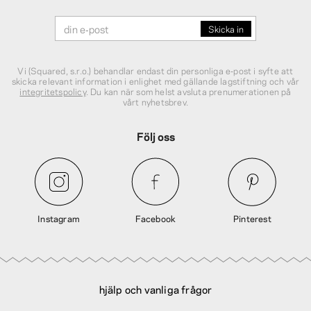
Vi (Squared, s.r.o.) behandlar endast din personliga e‑post i syfte att
skicka relevant information i enlighet med gällande lagstiftning och vår
integritetspolicy
. Du kan när som helst avsluta prenumerationen på
vårt nyhetsbrev.
Följ oss
Instagram
Facebook
Pinterest
hjälp och vanliga frågor