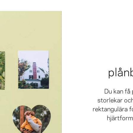
plån
Du kan få 
storlekar och
rektangulära fo
hjärtform