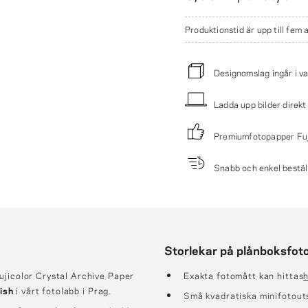
Produktionstid är upp till fem 
Designomslag ingår i va
Ladda upp bilder direkt
Premiumfotopapper Fuj
Snabb och enkel bestäl
Storlekar på plånboksfot
ujicolor Crystal Archive Paper
Exakta fotomått kan hittas
h
ish
i vårt fotolabb i Prag.
Små kvadratiska minifotouts