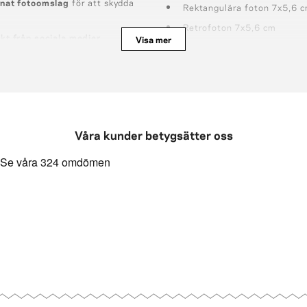
gnat fotoomslag
för att skydda
Rektangulära foton 7x5,6 
Retrofoton 7x5,6 cm
ekt från sociala medier
.
Visa mer
Runda och hjärtformade fo
Våra kunder betygsätter oss