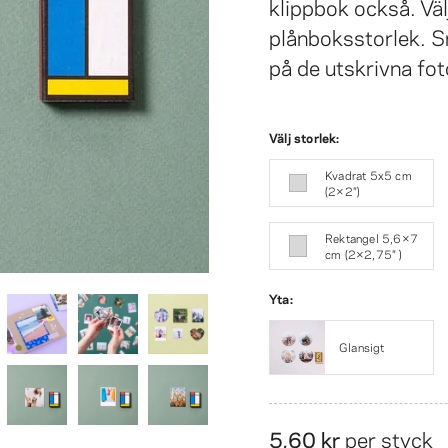
klippbok också. Välj
plånboksstorlek. S
på de utskrivna fot
Välj storlek:
Kvadrat 5x5 cm
(2×2″)
Rektangel 5,6×7
cm (2×2,75″ )
Yta:
Glansigt
5,60 kr
per styck