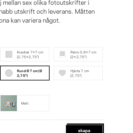
 mellan sex olika fotoutskrifter i
nabb utskrift och leverans. Måtten
ona kan variera något.
Kvadrat 7×7 cm
Retro 5,6×7 cm
(2,75×2,75″)
(2×2,75″)
Rund Ø 7 cm (Ø
Hjärta 7 cm
2,75″)
(2,75″)
Matt
skapa