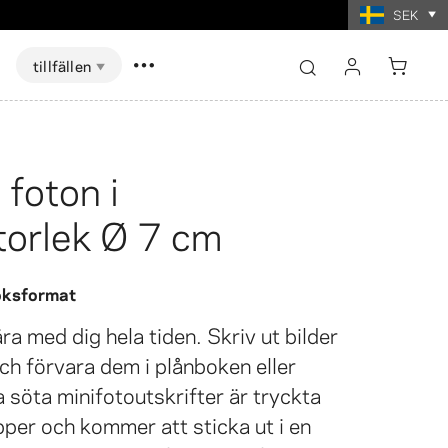
SEK
tillfällen
logga in
registrera
 foton i
Visa alla
Visa alla
torlek Ø 7 cm
skort Spel
ter i
t
Fotoutskrifter i
mat
collageformat
boksformat
ra med dig hela tiden. Skriv ut bilder
ch förvara dem i plånboken eller
 söta minifotoutskrifter är tryckta
er och kommer att sticka ut i en