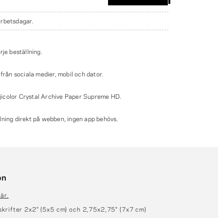
arbetsdagar.
rje beställning.
 från sociala medier, mobil och dator.
icolor Crystal Archive Paper Supreme HD.
lning direkt på webben, ingen app behövs.
on
är.
krifter 2x2" (5x5 cm) och 2,75x2,75" (7x7 cm)