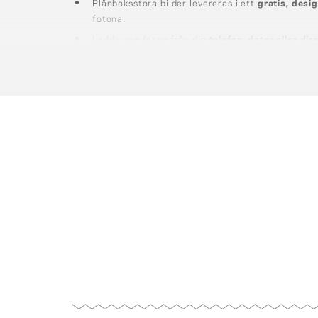
Plånboksstora bilder levereras i ett
gratis, desi
fotona.
Ladda upp foton från din
telefon, dator eller dir