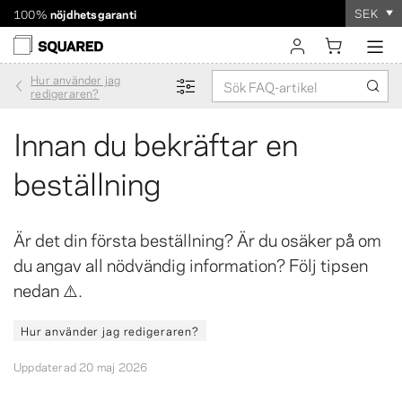
SEK
100%
nöjdhetsgaranti
Världsomspännande frakt. Rabatterad frakt över 560 kr
Beställningen tar
bara några minuter
!
Hur använder jag
logga in
redigeraren?
registrera
Innan du bekräftar en
beställning
Är det din första beställning? Är du osäker på om
du angav all nödvändig information? Följ tipsen
nedan ⚠️.
Hur använder jag redigeraren?
Uppdaterad 20 maj 2026