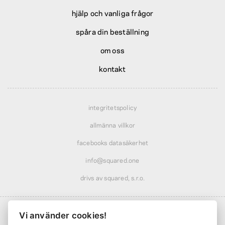
hjälp och vanliga frågor
spåra din beställning
om oss
kontakt
integritetspolicy
allmänna villkor
facebooks datasäkerhet
info@squared.one
drivs av squared, s.r.o.
Vi använder cookies!