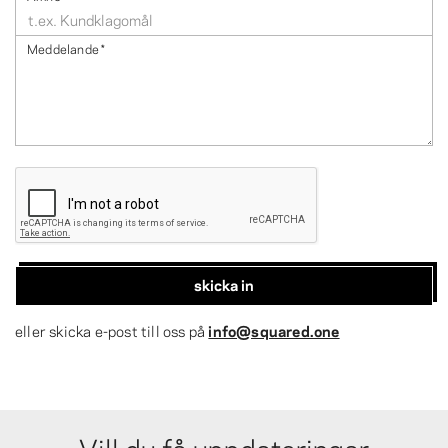
Meddelande
*
skicka in
eller skicka e-post till oss på
info@squared.one
Vill du få uppdateringar