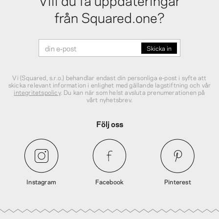
från Squared.one?
Vi (Squared, s.r.o.) behandlar endast din personliga e‑post i syfte att
skicka relevant information i enlighet med gällande lagstiftning och vår
integritetspolicy
. Du kan när som helst avsluta prenumerationen på
vårt nyhetsbrev.
Följ oss
Instagram
Facebook
Pinterest