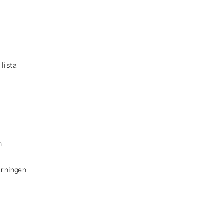
 lista
n
ärningen