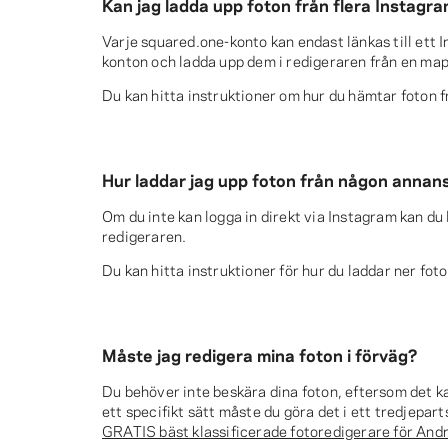
Kan jag ladda upp foton från flera Instag
Varje squared.one-konto kan endast länkas till ett
konton och ladda upp dem i redigeraren från en mapp
Du kan hitta instruktioner om hur du hämtar foton 
Hur laddar jag upp foton från någon anna
Om du inte kan logga in direkt via Instagram kan du l
redigeraren.
Du kan hitta instruktioner för hur du laddar ner fot
Måste jag redigera mina foton i förväg?
Du behöver inte beskära dina foton, eftersom det ka
ett specifikt sätt måste du göra det i ett tredjepar
GRATIS bäst klassificerade fotoredigerare för And