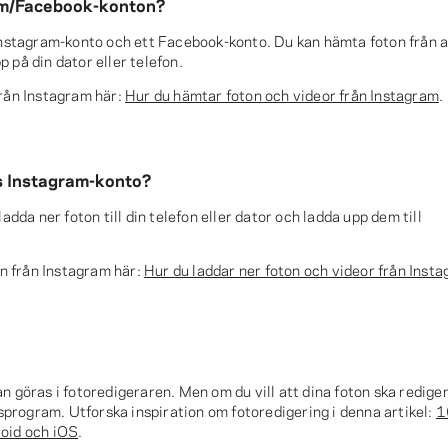
ram/Facebook-konton?
 Instagram-konto och ett Facebook-konto. Du kan hämta foton från 
 på din dator eller telefon.
från Instagram här:
Hur du hämtar foton och videor från Instagram
.
ns Instagram-konto?
adda ner foton till din telefon eller dator och ladda upp dem till
on från Instagram här:
Hur du laddar ner foton och videor från Inst
n göras i fotoredigeraren. Men om du vill att dina foton ska redige
tsprogram. Utforska inspiration om fotoredigering i denna artikel:
1
roid och iOS
.