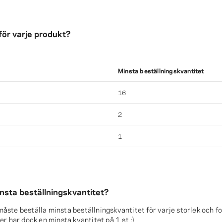
för varje produkt?
Minsta beställningskvantitet
16
2
1
insta beställningskvantitet?
 måste beställa minsta beställningskvantitet för varje storlek och f
r har dock en minsta kvantitet på 1 st :)