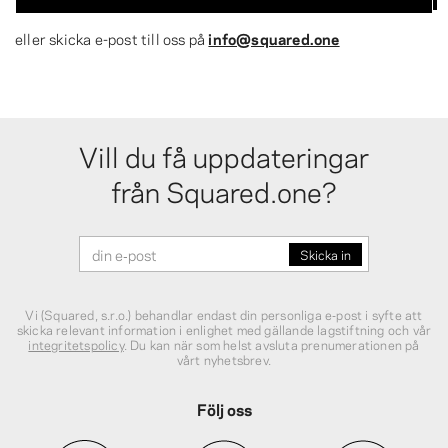
eller skicka e-post till oss på
info@squared.one
Vill du få uppdateringar
från Squared.one?
Vi (Squared, s.r.o.) behandlar endast din personliga e‑post i syfte att
skicka relevant information i enlighet med gällande lagstiftning och vår
integritetspolicy
. Du kan när som helst avsluta prenumerationen på
vårt nyhetsbrev.
Följ oss