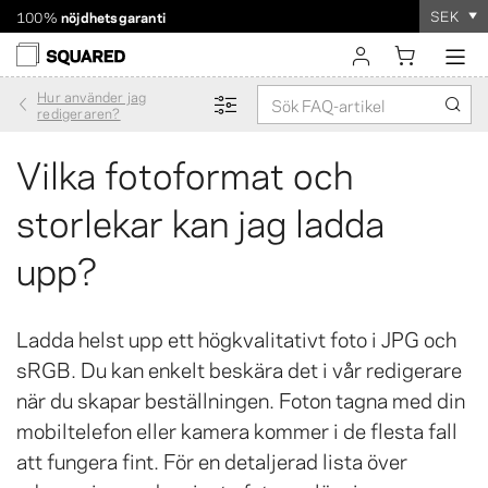
SEK
100%
nöjdhetsgaranti
Världsomspännande frakt. Rabatterad frakt över 560 kr
Beställningen tar
bara några minuter
!
Hur använder jag
logga in
redigeraren?
registrera
Vilka fotoformat och
storlekar kan jag ladda
upp?
Ladda helst upp ett högkvalitativt foto i JPG och
sRGB. Du kan enkelt beskära det i vår redigerare
när du skapar beställningen. Foton tagna med din
mobiltelefon eller kamera kommer i de flesta fall
att fungera fint. För en detaljerad lista över