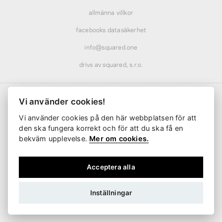
allmänna villkor
facebooks datasäkerhet
info@squared.one
drivs av squared, s.r.o.
Vi använder cookies!
Vi använder cookies på den här webbplatsen för att
Frakt från
61 kr
· rabatterad över
569 kr
den ska fungera korrekt och för att du ska få en
Leverans från
2 arbetsdagar
bekväm upplevelse.
Mer om cookies.
Acceptera alla
Inställningar
SEK