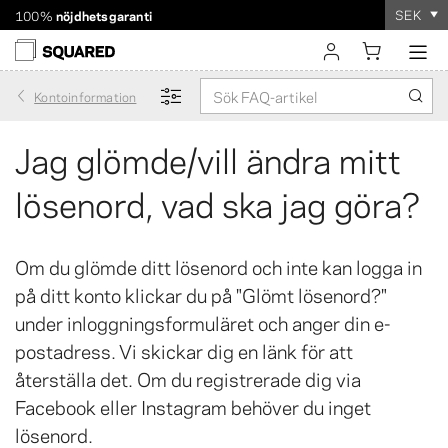
SEK
100%
nöjdhetsgaranti
Världsomspännande frakt. Rabatterad frakt över 560 kr
Beställningen tar
bara några minuter
!
logga in
Kontoinformation
registrera
Jag glömde/vill ändra mitt
lösenord, vad ska jag göra?
Om du glömde ditt lösenord och inte kan logga in
på ditt konto klickar du på "Glömt lösenord?"
under inloggningsformuläret och anger din e-
postadress. Vi skickar dig en länk för att
återställa det. Om du registrerade dig via
Facebook eller Instagram behöver du inget
lösenord.