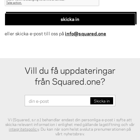
skicka in
eller skicka e-post till oss på
info@squared.one
Vill du få uppdateringar
från Squared.one?
Vi (Squared, s.r.o.) behandlar endast din personliga e‑post i syfte att
skicka relevant information i enlighet med gällande lagstiftning och vår
integritetspolicy
. Du kan när som helst avsluta prenumerationen på
vårt nyhetsbrev.