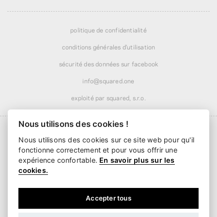
politique de confidentialité
conditions générales d'utilisation
sécurité des données sur facebook
info@squared.one
exploité par squared, s.r.o.
Nous utilisons des cookies !
Nous utilisons des cookies sur ce site web pour qu'il
fonctionne correctement et pour vous offrir une
Livraison à partir de
6,24 €
· offerte dès
52,02 €
expérience confortable.
En savoir plus sur les
Livraison dès
2 jours ouvrés
cookies.
Accepter tous