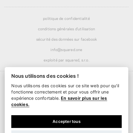
politique de confidentialité
conditions générales d'utilisation
sécurité des données sur facebook
info@squared.one
exploité par squared, s.r.o.
Nous utilisons des cookies !
Nous utilisons des cookies sur ce site web pour qu'il
fonctionne correctement et pour vous offrir une
Livraison à partir de
6,24 €
· offerte dès
51,99 €
expérience confortable.
En savoir plus sur les
Livraison dès
2 jours ouvrés
cookies.
Accepter tous