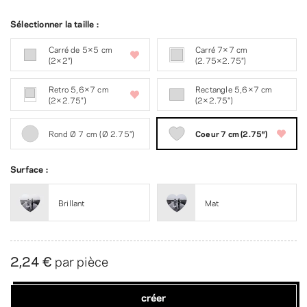
Sélectionner la taille :
Carré de 5×5 cm
Carré 7×7 cm
(2×2″)
(2.75×2.75″)
Retro 5,6×7 cm
Rectangle 5,6×7 cm
(2×2.75″)
(2×2.75″)
Rond Ø 7 cm (Ø 2.75″)
Coeur 7 cm (2.75″)
Surface :
Brillant
Mat
2,24 €
par pièce
créer