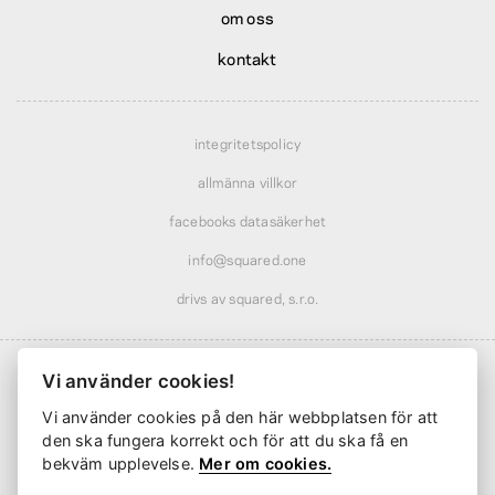
om oss
kontakt
integritetspolicy
allmänna villkor
facebooks datasäkerhet
info@squared.one
drivs av squared, s.r.o.
Vi använder cookies!
Vi använder cookies på den här webbplatsen för att
Frakt från
61 kr
· rabatterad över
569 kr
den ska fungera korrekt och för att du ska få en
Leverans från
2 arbetsdagar
bekväm upplevelse.
Mer om cookies.