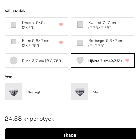
Välj storlek:
Kvadrat 5×5 cm
Kvadrat 7×7 cm
(2×2″)
(2,75×2,75″)
Retro 5,6×7 cm
Rektangel 5,6×7 cm
(2×2,75″)
(2×2,75″)
Rund Ø 7 cm (Ø 2,75″)
Hjärta 7 cm (2,75″)
Yta:
Glansigt
Matt
24,58 kr
per styck
skapa