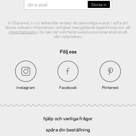
Vi (Squared, s.r.o.) behandlar endast din personliga e‑post i syfte att
skicka relevant information i enlighet med gällande lagstiftning och vår
integritetspolicy
. Du kan när som helst avsluta prenumerationen på
vårt nyhetsbrev.
Följ oss
Instagram
Facebook
Pinterest
hjälp och vanliga frågor
spåra din beställning