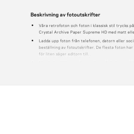
Beskrivning av fotoutskrifter
Våra retrofoton och foton i klassisk stil trycks 
Crystal Archive Paper Supreme HD med matt elle
Ladda upp foton från telefonen, datorn eller soc
beställning av fotoutskrifter. De flesta foton har t
för liten säger editorn till.
När du beställer kan du beskära och ändra storlek
färg på fotoramen.
Fotografierna är förpackade i kvantiteter om ca
21x21cm; 21x30cm är förpackade i kvantiteter o