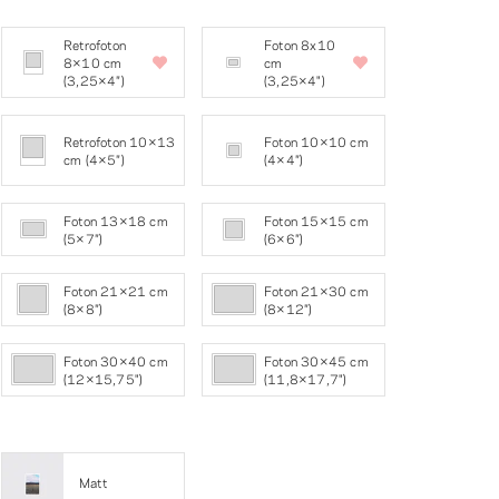
Retrofoton
Foton 8x10
8×10 cm
cm
(3,25×4″)
(3,25×4")
Retrofoton 10×13
Foton 10×10 cm
cm (4×5″)
(4×4″)
Foton 13×18 cm
Foton 15×15 cm
(5×7″)
(6×6″)
Foton 21×21 cm
Foton 21×30 cm
(8×8″)
(8×12″)
Foton 30×40 cm
Foton 30×45 cm
(12×15,75")
(11,8×17,7")
Matt