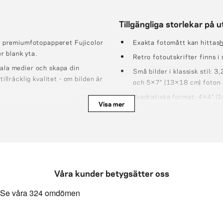
Tillgängliga storlekar på u
på premiumfotopapperet Fujicolor
Exakta fotomått kan hittas
h
r blank yta.
Retro fotoutskrifter finns 
iala medier och skapa din
Små bilder i klassisk stil:
illräcklig kvalitet - om bilden är
och 5×7″ (13×18 cm) foton
Kvadratiska format: 4×4″ (
 på retrofotona och välja valfri
Visa mer
(21×21 cm) foton
Stora storlekar: 6×8″ (15×
 50 st (formaten 15x21cm;
12×15,75" (30×40 cm), 11
m ca 10 st).
Våra kunder betygsätter oss