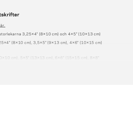
tskrifter
är.
i storlekarna 3,25×4″ (8×10 cm) och 4×5″ (10×13 cm)
 3,25×4″ (8×10 cm), 3,5×5″ (9×13 cm), 4×6″ (10×15 cm)
10×10 cm), 5×5″ (13×13 cm), 6×6″ (15×15 cm), 8×8"
21 cm), 8×12″ (21×30 cm), 12×12" (30×30 cm),
,8×17,7 (30×45 cm)