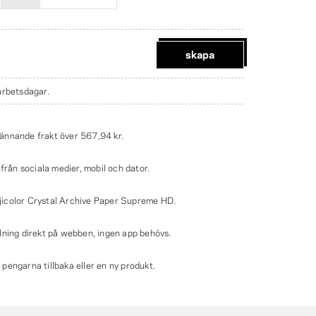
skapa
 arbetsdagar.
ännande frakt över
567,94 kr
.
 från sociala medier, mobil och dator.
icolor Crystal Archive Paper Supreme HD.
lning direkt på webben, ingen app behövs.
engarna tillbaka eller en ny produkt.