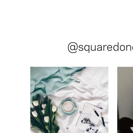
@squaredon
@squared.one
love with my new polaroid prints from
@minimaliving: Hello Spring! 🌷💚💕 In