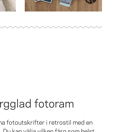
rgglad fotoram
a fotoutskrifter i retrostil med en
 Du kan välja vilken färg som helst.