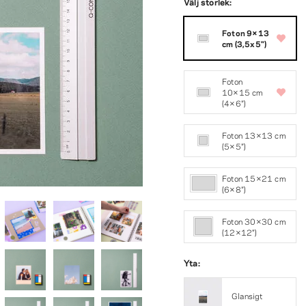
Välj storlek:
Foton 9×13
cm (3,5x5")
Foton
10×15 cm
(4×6″)
Foton 13×13 cm
(5×5″)
Foton 15×21 cm
(6×8″)
Foton 30×30 cm
(12×12")
Yta:
Glansigt