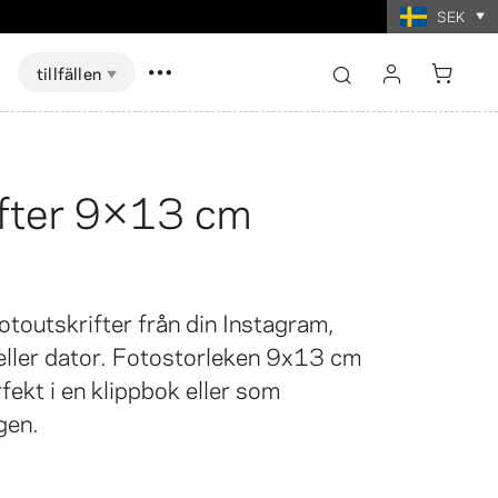
SEK
tillfällen
logga in
registrera
ifter 9×13 cm
Visa alla
Visa alla
skort Spel
ter i
t
Fotoutskrifter i
mat
collageformat
toutskrifter från din Instagram,
eller dator. Fotostorleken 9x13 cm
fekt i en klippbok eller som
gen.