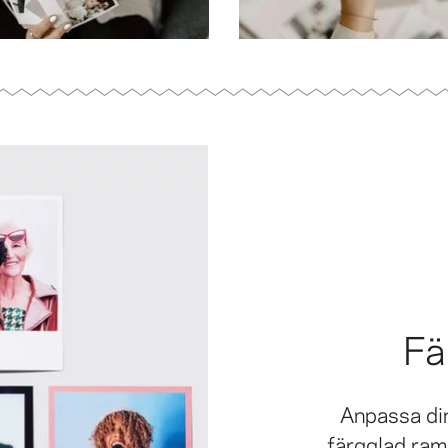
Fä
Anpassa din
färgglad ram.