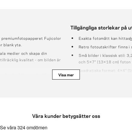
Tillgängliga storlekar på u
på premiumfotopapperet Fujicolor
Exakta fotomått kan hittas
h
r blank yta.
Retro fotoutskrifter finns 
iala medier och skapa din
Små bilder i klassisk stil:
illräcklig kvalitet - om bilden är
och 5×7″ (13×18 cm) foton
Kvadratiska format: 4×4″ (
 på retrofotona och välja valfri
Visa mer
(21×21 cm) foton
Stora storlekar: 6×8″ (15×
 50 st (formaten 15x21cm;
12×15,75" (30×40 cm), 11
m ca 10 st).
Våra kunder betygsätter oss