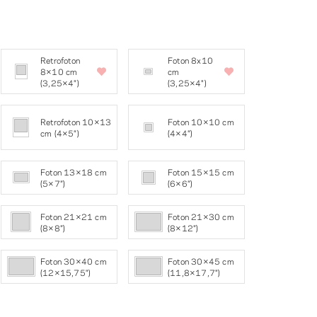
Retrofoton
Foton 8x10
8×10 cm
cm
(3,25×4″)
(3,25×4")
Retrofoton 10×13
Foton 10×10 cm
cm (4×5″)
(4×4″)
Foton 13×18 cm
Foton 15×15 cm
(5×7″)
(6×6″)
Foton 21×21 cm
Foton 21×30 cm
(8×8″)
(8×12″)
Foton 30×40 cm
Foton 30×45 cm
(12×15,75")
(11,8×17,7")