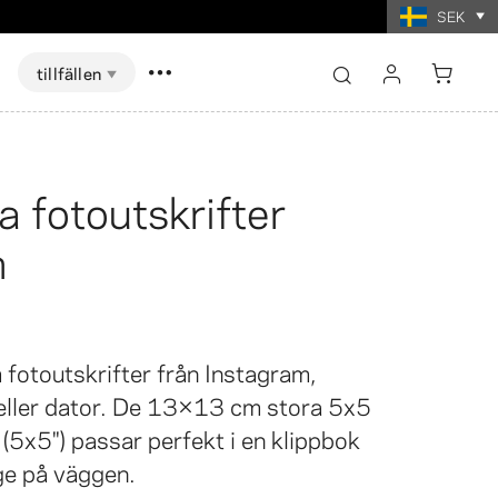
SEK
tillfällen
logga in
registrera
a fotoutskrifter
Visa alla
Visa alla
m
skort Spel
ter i
t
Fotoutskrifter i
mat
collageformat
fotoutskrifter från Instagram,
eller dator. De 13×13 cm stora 5x5
(5x5") passar perfekt i en klippbok
age på väggen.