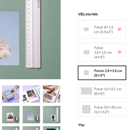
Välj storlek:
Foton 9×13
cm (3,5x5")
Foton
10×15 cm
(4×6″)
Foton 13×13 cm
(5×5″)
Foton 15×21 cm
(6×8″)
Foton 30×30 cm
(12×12")
Yta: