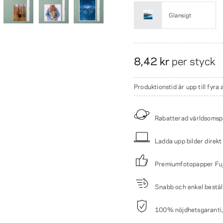
Glansigt
8,42 kr
per styck
Produktionstid är upp till fyra
Rabatterad världsomsp
Ladda upp bilder direkt
Premiumfotopapper Fuj
Snabb och enkel bestäl
100% nöjdhetsgaranti, p