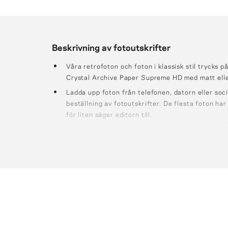
Beskrivning av fotoutskrifter
Våra retrofoton och foton i klassisk stil trycks 
Crystal Archive Paper Supreme HD med matt elle
Ladda upp foton från telefonen, datorn eller soc
beställning av fotoutskrifter. De flesta foton har t
för liten säger editorn till.
När du beställer kan du beskära och ändra storlek
färg på fotoramen.
Fotografierna är förpackade i kvantiteter om ca
21x21cm; 21x30cm är förpackade i kvantiteter o