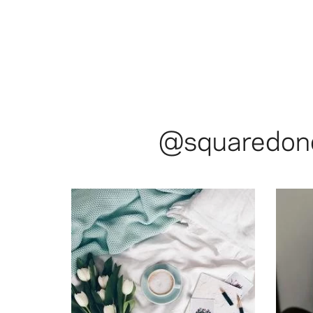
@squaredon
@squared.one
love with my new polaroid prints from
@minimaliving: Hello Spring! 🌷💚💕 In