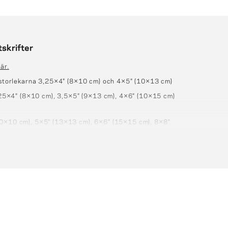
tskrifter
är.
i storlekarna 3,25×4″ (8×10 cm) och 4×5″ (10×13 cm)
 3,25×4″ (8×10 cm), 3,5×5″ (9×13 cm), 4×6″ (10×15 cm)
10×10 cm), 5×5″ (13×13 cm), 6×6″ (15×15 cm), 8×8"
21 cm), 8×12″ (21×30 cm), 12×12" (30×30 cm),
,8×17,7 (30×45 cm)