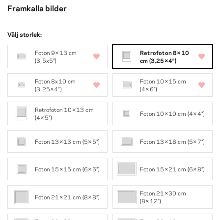
Framkalla bilder
Välj storlek:
Foton 9×13 cm
Retrofoton 8×10
(3,5x5")
cm (3,25×4″)
Foton 8x10 cm
Foton 10×15 cm
(3,25×4")
(4×6″)
Retrofoton 10×13 cm
Foton 10×10 cm (4×4″)
(4×5″)
Foton 13×13 cm (5×5″)
Foton 13×18 cm (5×7″)
Foton 15×15 cm (6×6″)
Foton 15×21 cm (6×8″)
Foton 21×30 cm
Foton 21×21 cm (8×8″)
(8×12″)