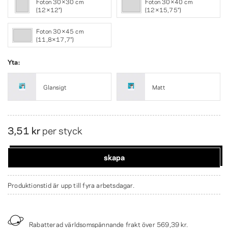
Foton 30×30 cm
Foton 30×40 cm
(12×12")
(12×15,75")
Foton 30×45 cm
(11,8×17,7")
Yta:
Glansigt
Matt
3,51 kr
per styck
skapa
Produktionstid är upp till fyra arbetsdagar.
Rabatterad världsomspännande frakt över
569,39 kr
.