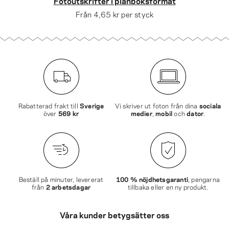
Fotoutskrifter i plånboksformat
Från
4,65 kr
per styck
Rabatterad frakt till
Sverige
Vi skriver ut foton från dina
sociala
över
569 kr
medier
,
mobil
och
dator
.
Beställ på minuter, levererat
100 % nöjdhetsgaranti
, pengarna
från
2 arbetsdagar
tillbaka eller en ny produkt.
Våra kunder betygsätter oss