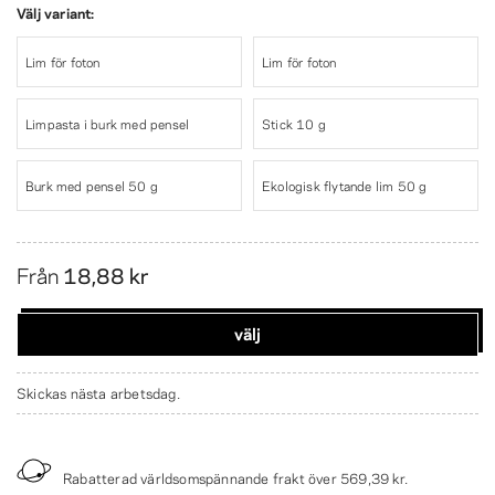
Välj variant:
Lim för foton
Lim för foton
Limpasta i burk med pensel
Stick 10 g
Burk med pensel 50 g
Ekologisk flytande lim 50 g
Från
18,88 kr
välj
Skickas nästa arbetsdag.
Rabatterad världsomspännande frakt över
569,39 kr
.