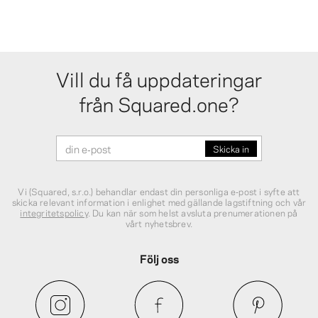
Vill du få uppdateringar
från Squared.one?
Vi (Squared, s.r.o.) behandlar endast din personliga e‑post i syfte att
skicka relevant information i enlighet med gällande lagstiftning och vår
integritetspolicy
. Du kan när som helst avsluta prenumerationen på
vårt nyhetsbrev.
Följ oss