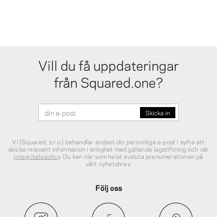
Vill du få uppdateringar
från Squared.one?
Vi (Squared, s.r.o.) behandlar endast din personliga e‑post i syfte att
skicka relevant information i enlighet med gällande lagstiftning och vår
integritetspolicy
. Du kan när som helst avsluta prenumerationen på
vårt nyhetsbrev.
Följ oss