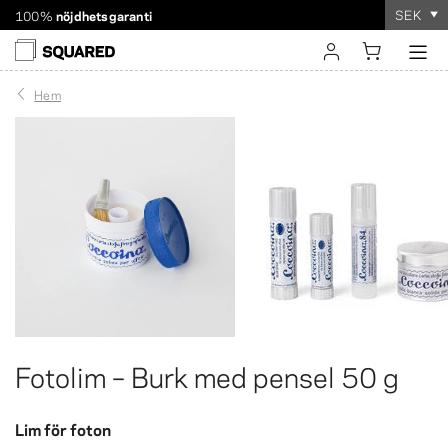
SEK
100%
nöjdhetsgaranti
Världsomspännande frakt. Rabatterad frakt över 560 kr
Beställningen tar
bara några minuter
!
logga in
Hem
registrera
Fotolim – Burk med pensel 50 g
Lim för foton