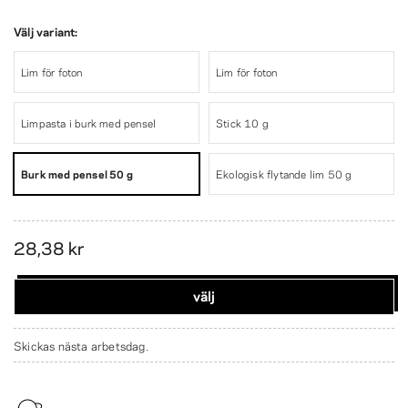
Välj variant:
Lim för foton
Lim för foton
Limpasta i burk med pensel
Stick 10 g
Burk med pensel 50 g
Ekologisk flytande lim 50 g
28,38 kr
välj
Skickas nästa arbetsdag.