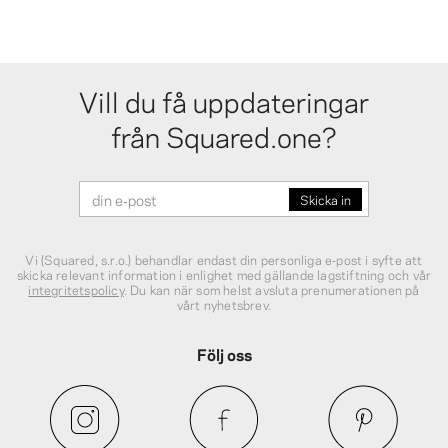
Vill du få uppdateringar
från Squared.one?
Vi (Squared, s.r.o.) behandlar endast din personliga e‑post i syfte att
skicka relevant information i enlighet med gällande lagstiftning och vår
integritetspolicy
. Du kan när som helst avsluta prenumerationen på
vårt nyhetsbrev.
Följ oss