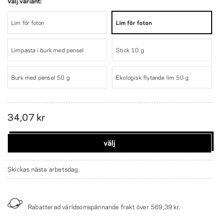
Välj variant:
Lim för foton
Lim för foton
Limpasta i burk med pensel
Stick 10 g
Burk med pensel 50 g
Ekologisk flytande lim 50 g
34,07 kr
välj
Skickas nästa arbetsdag.
Rabatterad världsomspännande frakt över
569,39 kr
.