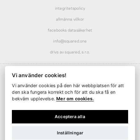
integritetspolicy
allmänna villkor
facebooks datasäkerhet
info@squared.one
drivs av squared, s.r.o.
Vi använder cookies!
Vi använder cookies på den här webbplatsen för att
Frakt från
61 kr
· rabatterad över
569 kr
den ska fungera korrekt och för att du ska få en
Leverans från
2 arbetsdagar
bekväm upplevelse.
Mer om cookies.
Acceptera alla
Inställningar
SEK