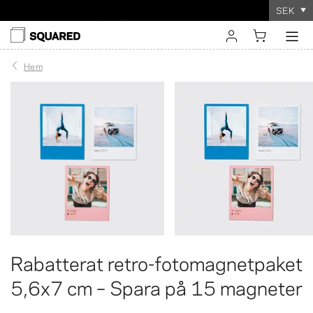
SEK
Världsomspännande frakt. Rabatterad frakt över 560 kr
Beställningen tar
100%
nöjdhetsgaranti
bara några minuter
!
logga in
Hem
registrera
Rabatterat retro-fotomagnetpaket
5,6x7 cm – Spara på 15 magneter