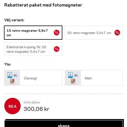
Rabatterat paket med fotomagneter
Välj variant:
15 retro-magneter 5,6x7
30 retro-magneter 5,6x7 cm
cm
Elektronisk kupong för 30
retro-magneter 5,6x7 cm
Yta:
Glansigt
Matt
375,10 kr
REA
300,06 kr
skapa