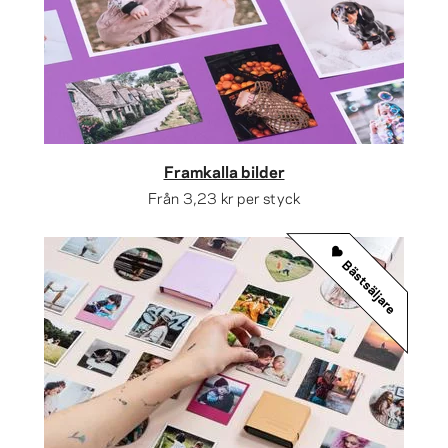
Framkalla bilder
Från
3,23 kr
per styck
Bästsäljare