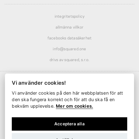
integritetspolicy
allmänna villkor
facebooks datasäkerhet
info@squared.one
drivs av squared, s.r.o.
Vi använder cookies!
Vi använder cookies på den här webbplatsen för att
Frakt från
61 kr
· rabatterad över
569 kr
den ska fungera korrekt och för att du ska få en
Leverans från
2 arbetsdagar
bekväm upplevelse.
Mer om cookies.
Acceptera alla