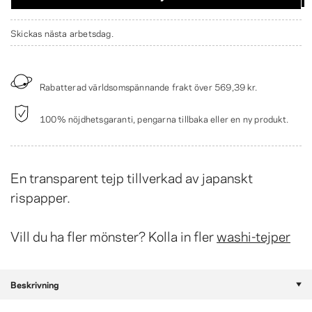
Skickas nästa arbetsdag.
Rabatterad världsomspännande frakt över
569,39 kr
.
100% nöjdhetsgaranti, pengarna tillbaka eller en ny produkt.
En transparent tejp tillverkad av japanskt
rispapper.
Vill du ha fler mönster? Kolla in fler
washi-tejper
Beskrivning