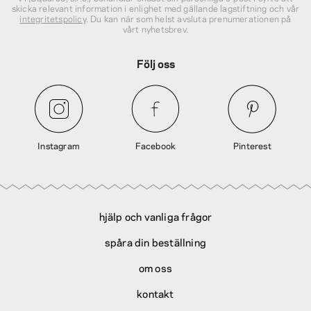
skicka relevant information i enlighet med gällande lagstiftning och vår
integritetspolicy
. Du kan när som helst avsluta prenumerationen på
vårt nyhetsbrev.
Följ oss
Instagram
Facebook
Pinterest
hjälp och vanliga frågor
spåra din beställning
om oss
kontakt