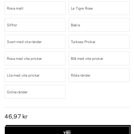
Rosa matt
Le Tigre Rose
Siffror
Bebis
Svart med vita ränder
Turkosa Prickar
Rosa med vita prickar
Blå med vita prickar
Lila med vita prickar
Röda ränder
Gröna ränder
46,97 kr
välj