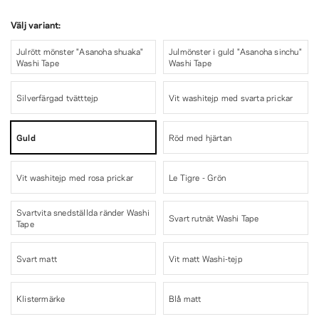
Välj variant:
Julrött mönster "Asanoha shuaka"
Julmönster i guld "Asanoha sinchu"
Washi Tape
Washi Tape
Silverfärgad tvätttejp
Vit washitejp med svarta prickar
Guld
Röd med hjärtan
Vit washitejp med rosa prickar
Le Tigre - Grön
Svartvita snedställda ränder Washi
Svart rutnät Washi Tape
Tape
Svart matt
Vit matt Washi-tejp
Klistermärke
Blå matt