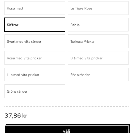
Rosa matt
Le Tigre Rose
Siffror
Bebis
Svart med vita ränder
Turkosa Prickar
Rosa med vita prickar
Blå med vita prickar
Lila med vita prickar
Röda ränder
Gröna ränder
37,86 kr
välj