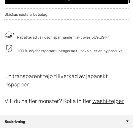
Skickas nästa arbetsdag.
Rabatterad världsomspännande frakt över
569,39 kr
.
100% nöjdhetsgaranti, pengarna tillbaka eller en ny produkt.
En transparent tejp tillverkad av japanskt
rispapper.
Vill du ha fler mönster? Kolla in fler
washi-tejper
Beskrivning