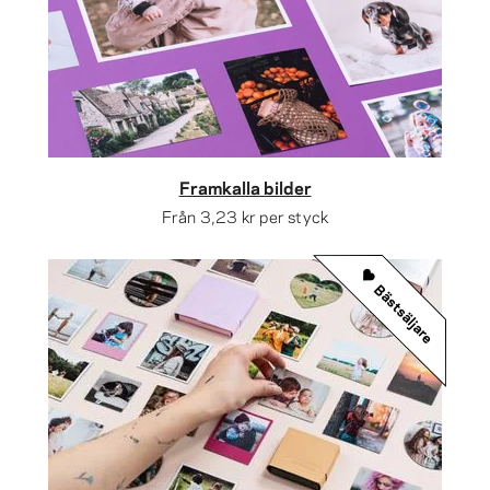
Framkalla bilder
Från
3,23 kr
per styck
Bästsäljare