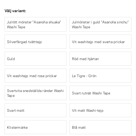
Välj variant:
Julrött mönster "Asanoha shuaka"
Julmönster i guld "Asanoha sinchu"
Washi Tape
Washi Tape
Silverfärgad tvätttejp
Vit washitejp med svarta prickar
Guld
Röd med hjärtan
Vit washitejp med rosa prickar
Le Tigre - Grön
Svartvita snedställda ränder Washi
Svart rutnät Washi Tape
Tape
Svart matt
Vit matt Washi-tejp
Klistermärke
Blå matt