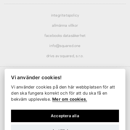
integritetspolicy
allmänna villkor
facebooks datasäkerhet
info@squared.one
drivs av squared, s.r.o.
Vi använder cookies!
Vi använder cookies på den här webbplatsen för att
Frakt från
61 kr
· rabatterad över
569 kr
den ska fungera korrekt och för att du ska få en
Leverans från
2 arbetsdagar
bekväm upplevelse.
Mer om cookies.
Acceptera alla