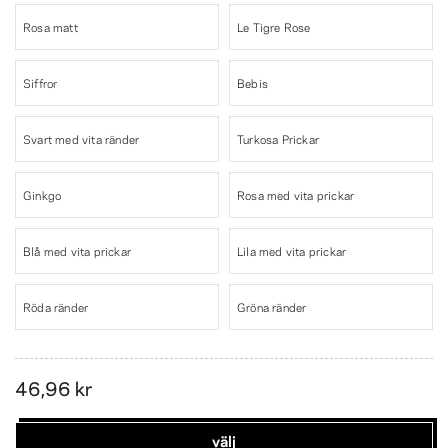
Rosa matt
Le Tigre Rose
Siffror
Bebis
Svart med vita ränder
Turkosa Prickar
Ginkgo
Rosa med vita prickar
Blå med vita prickar
Lila med vita prickar
Röda ränder
Gröna ränder
46,96 kr
välj