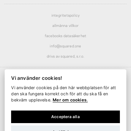
integritetspolicy
allmänna villkor
facebooks datasäkerhet
info@squared.one
drivs av squared, s.r.o.
Vi använder cookies!
Vi använder cookies på den här webbplatsen för att
Frakt från
61 kr
· rabatterad över
569 kr
den ska fungera korrekt och för att du ska få en
Leverans från
2 arbetsdagar
bekväm upplevelse.
Mer om cookies.
Acceptera alla