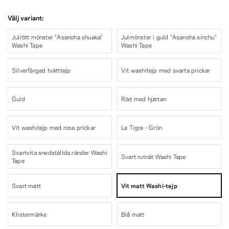
Välj variant:
Julrött mönster "Asanoha shuaka"
Julmönster i guld "Asanoha sinchu"
Washi Tape
Washi Tape
Silverfärgad tvätttejp
Vit washitejp med svarta prickar
Guld
Röd med hjärtan
Vit washitejp med rosa prickar
Le Tigre - Grön
Svartvita snedställda ränder Washi
Svart rutnät Washi Tape
Tape
Svart matt
Vit matt Washi-tejp
Klistermärke
Blå matt