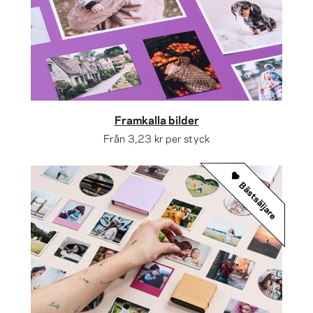
Framkalla bilder
Från
3,23 kr
per styck
Bästsäljare