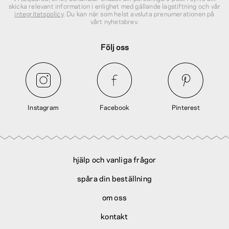
skicka relevant information i enlighet med gällande lagstiftning och vår
integritetspolicy
. Du kan när som helst avsluta prenumerationen på
vårt nyhetsbrev.
Följ oss
Instagram
Facebook
Pinterest
hjälp och vanliga frågor
spåra din beställning
om oss
kontakt