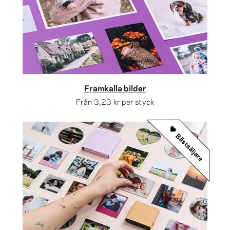
Framkalla bilder
Från
3,23 kr
per styck
Bästsäljare