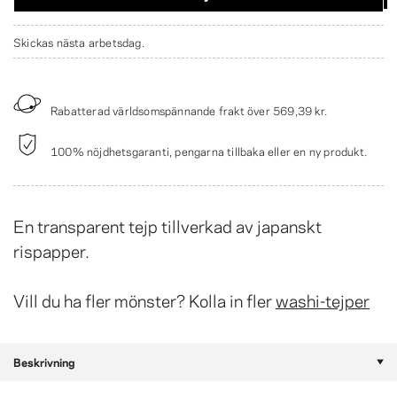
Skickas nästa arbetsdag.
Rabatterad världsomspännande frakt över
569,39 kr
.
100% nöjdhetsgaranti, pengarna tillbaka eller en ny produkt.
En transparent tejp tillverkad av japanskt
rispapper.
Vill du ha fler mönster? Kolla in fler
washi-tejper
Beskrivning