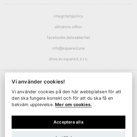
integritetspolicy
allmänna villkor
facebooks datasäkerhet
info@squared.one
drivs av squared, s.r.o.
Vi använder cookies!
Vi använder cookies på den här webbplatsen för att
Frakt från
61 kr
· rabatterad över
569 kr
den ska fungera korrekt och för att du ska få en
Leverans från
2 arbetsdagar
bekväm upplevelse.
Mer om cookies.
Acceptera alla