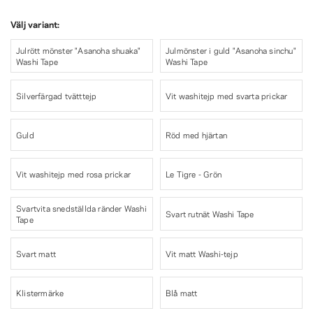
Välj variant:
Julrött mönster "Asanoha shuaka"
Julmönster i guld "Asanoha sinchu"
Washi Tape
Washi Tape
Silverfärgad tvätttejp
Vit washitejp med svarta prickar
Guld
Röd med hjärtan
Vit washitejp med rosa prickar
Le Tigre - Grön
Svartvita snedställda ränder Washi
Svart rutnät Washi Tape
Tape
Svart matt
Vit matt Washi-tejp
Klistermärke
Blå matt