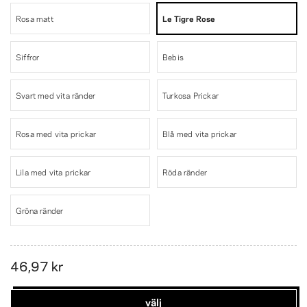
Rosa matt
Le Tigre Rose
Siffror
Bebis
Svart med vita ränder
Turkosa Prickar
Rosa med vita prickar
Blå med vita prickar
Lila med vita prickar
Röda ränder
Gröna ränder
46,97 kr
välj