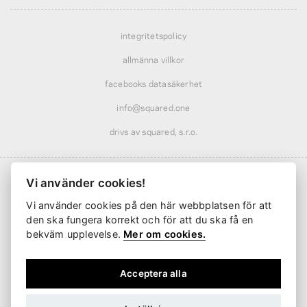
integritetspolicy
allmänna villkor
facebooks datasäkerhet
info@squared.one
drivs av squared, s.r.o.
Vi använder cookies!
Vi använder cookies på den här webbplatsen för att
Frakt från
61 kr
· rabatterad över
569 kr
den ska fungera korrekt och för att du ska få en
Leverans från
2 arbetsdagar
bekväm upplevelse.
Mer om cookies.
Acceptera alla