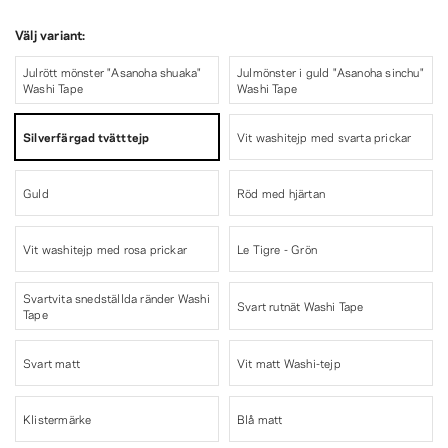
Välj variant:
Julrött mönster "Asanoha shuaka"
Julmönster i guld "Asanoha sinchu"
Washi Tape
Washi Tape
Silverfärgad tvätttejp
Vit washitejp med svarta prickar
Guld
Röd med hjärtan
Vit washitejp med rosa prickar
Le Tigre - Grön
Svartvita snedställda ränder Washi
Svart rutnät Washi Tape
Tape
Svart matt
Vit matt Washi-tejp
Klistermärke
Blå matt