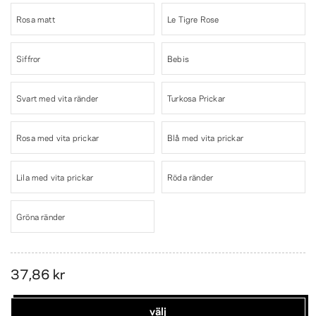
Rosa matt
Le Tigre Rose
Siffror
Bebis
Svart med vita ränder
Turkosa Prickar
Rosa med vita prickar
Blå med vita prickar
Lila med vita prickar
Röda ränder
Gröna ränder
37,86 kr
välj