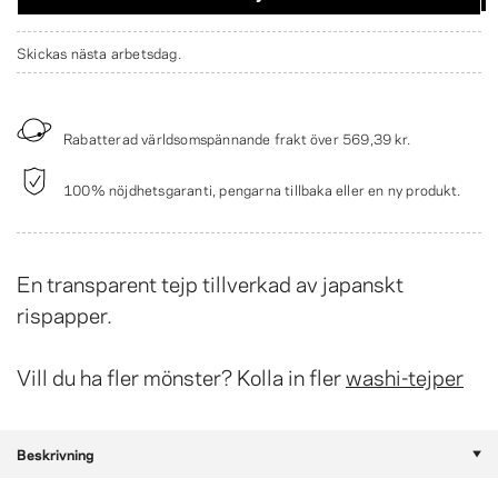
Skickas nästa arbetsdag.
Rabatterad världsomspännande frakt över
569,39 kr
.
100% nöjdhetsgaranti, pengarna tillbaka eller en ny produkt.
En transparent tejp tillverkad av japanskt
rispapper.
Vill du ha fler mönster? Kolla in fler
washi-tejper
Beskrivning