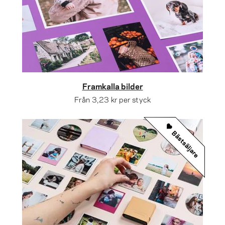
Framkalla bilder
Från
3,23 kr
per styck
Bästsäljare