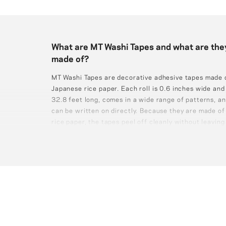
What are MT Washi Tapes and what are the
made of?
MT Washi Tapes are decorative adhesive tapes made 
Japanese rice paper. Each roll is 0.6 inches wide and
32.8 feet long, comes in a wide range of patterns, a
can be written on directly. Because they are made of
rice paper, the tapes peel off cleanly without leaving
sticky residue.