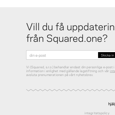
Vill du få uppdateri
från Squared.one?
Vi (Squared, s.r.o.) behandlar endast din personliga e‑post i
information i enlighet med gällande lagstiftning och vår
int
avsluta prenumerationen på vårt nyhetsbrev.
hjä
integritetspolicy