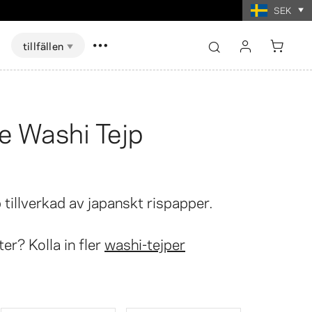
SEK
tillfällen
logga in
registrera
e Washi Tejp
Visa alla
Visa alla
skort Spel
ter i
t
Fotoutskrifter i
mat
collageformat
 tillverkad av japanskt rispapper.
ter? Kolla in fler
washi-tejper