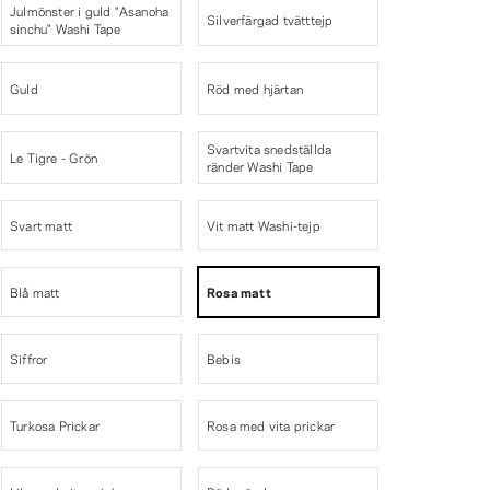
Julmönster i guld "Asanoha
Silverfärgad tvätttejp
sinchu" Washi Tape
Guld
Röd med hjärtan
Svartvita snedställda
Le Tigre - Grön
ränder Washi Tape
Svart matt
Vit matt Washi-tejp
Blå matt
Rosa matt
Siffror
Bebis
Turkosa Prickar
Rosa med vita prickar