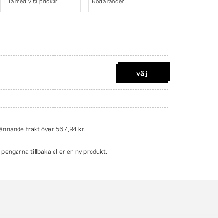
Lila med vita prickar
Röda ränder
välj
ännande frakt över
567,94 kr
.
engarna tillbaka eller en ny produkt.