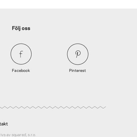
Följ oss
Facebook
Pinterest
takt
rivs av squared, s.r.o.