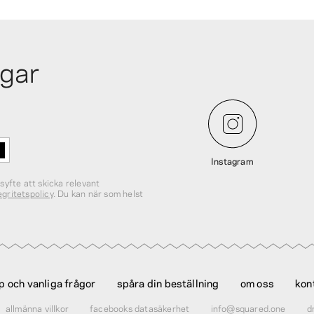
ngar
Instagram
 syfte att skicka relevant
egritetspolicy
. Du kan när som helst
lp och vanliga frågor
spåra din beställning
om oss
kon
allmänna villkor
facebooks datasäkerhet
info@squared.one
d