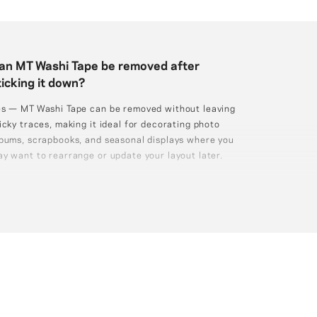
an MT Washi Tape be removed after
ticking it down?
s — MT Washi Tape can be removed without leaving
icky traces, making it ideal for decorating photo
bums, scrapbooks, and seasonal displays where you
y want to rearrange or update your layout later.