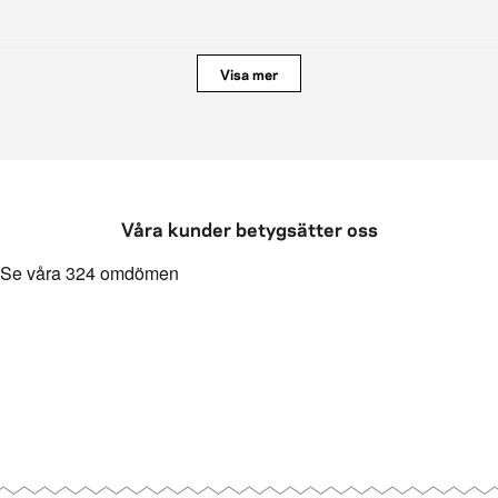
Visa mer
 bort utan klibbiga spår.
Våra kunder betygsätter oss