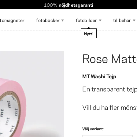
100%
nöjdhetsgaranti
Världsomspännande frakt. Rabatterad frakt över 560 kr
Beställningen tar
bara några minuter
!
otomagneter
fotoböcker
fotobilder
tillbehör
magasin
Nytt!
Rose Matt
Visa alla
MT Washi Tejp
otoklistermärken
otocollage
illbehör för att visa upp
Fotoremsor
Stor fotoutskrift 50×70
Gör-det-själv-kalender
Foto Minne
Fotoutskrif
Presentkor
otogåvor 🎁
Resefoton ✈️
oton
cm
collagefor
En transparent tejp
Vill du ha fler möns
Välj variant: