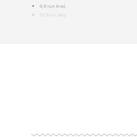
0,6 tum bred.
32,8 fot lång.
Du kan skriva på den och vid behov kan tejpen tas