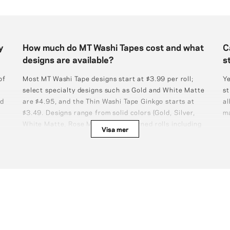
y
How much do MT Washi Tapes cost and what
C
designs are available?
s
of
Most MT Washi Tape designs start at $3.99 per roll;
Ye
select specialty designs such as Gold and White Matte
st
nd
are $4.95, and the Thin Washi Tape Ginkgo starts at
al
$3.49. Designs range from solid colors (Gold, Silver,
ma
White Matte, Rose Matte) to patterned rolls including
Visa mer
Christmas motifs, stripes, grids, dots, and more.